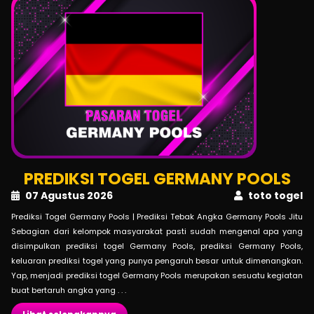
PREDIKSI TOGEL GERMANY POOLS
07 Agustus 2026
toto togel
Prediksi Togel Germany Pools | Prediksi Tebak Angka Germany Pools Jitu
Sebagian dari kelompok masyarakat pasti sudah mengenal apa yang
disimpulkan prediksi togel Germany Pools, prediksi Germany Pools,
keluaran prediksi togel yang punya pengaruh besar untuk dimenangkan.
Yap, menjadi prediksi togel Germany Pools merupakan sesuatu kegiatan
buat bertaruh angka yang . . .