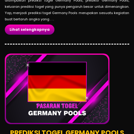
disimpulkan prediksi togel Germany Pools, prediksi Germany Pools,
keluaran prediksi togel yang punya pengaruh besar untuk dimenangkan.
Yap, menjadi prediksi togel Germany Pools merupakan sesuatu kegiatan
buat bertaruh angka yang . . .
Lihat selengkapnya
PREDIKSI TOGEL GERMANY POOLS