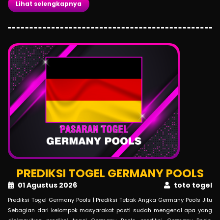
Lihat selengkapnya
PREDIKSI TOGEL GERMANY POOLS
01 Agustus 2026
toto togel
Prediksi Togel Germany Pools | Prediksi Tebak Angka Germany Pools Jitu
Sebagian dari kelompok masyarakat pasti sudah mengenal apa yang