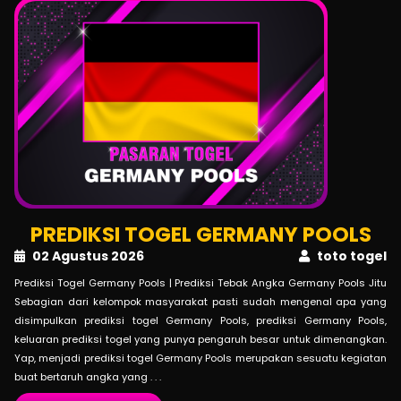
PREDIKSI TOGEL GERMANY POOLS
02 Agustus 2026
toto togel
Prediksi Togel Germany Pools | Prediksi Tebak Angka Germany Pools Jitu
Sebagian dari kelompok masyarakat pasti sudah mengenal apa yang
disimpulkan prediksi togel Germany Pools, prediksi Germany Pools,
keluaran prediksi togel yang punya pengaruh besar untuk dimenangkan.
Yap, menjadi prediksi togel Germany Pools merupakan sesuatu kegiatan
buat bertaruh angka yang . . .